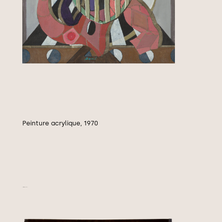
Peinture acrylique, 1970
Petit malin, vers 1970