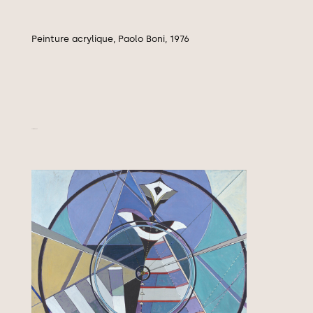
Peinture acrylique, Paolo Boni, 1976
Féerique, 1976