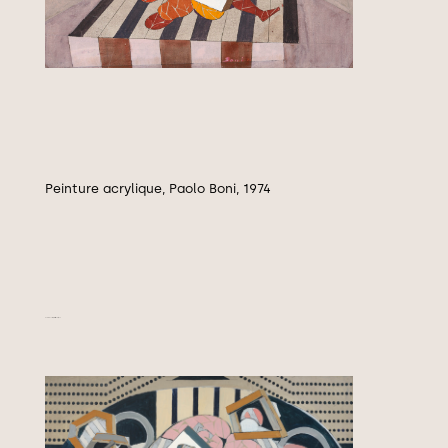
Peinture acrylique, Paolo Boni, 1974
Double compartiment, 1974