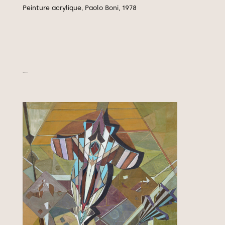
Peinture acrylique, Paolo Boni, 1978
Altre direzione, 1978