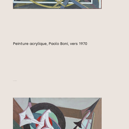
Peinture acrylique, Paolo Boni, vers 1970
Enchevêtré, vers 1970