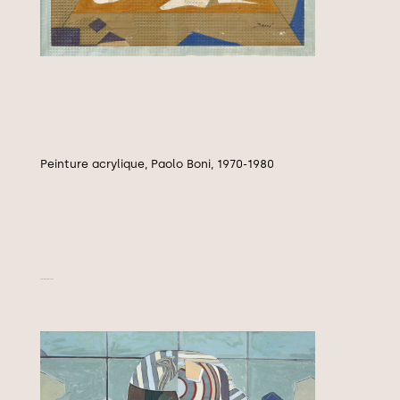
Peinture acrylique, Paolo Boni, 1970-1980
By the window, 1970-1980