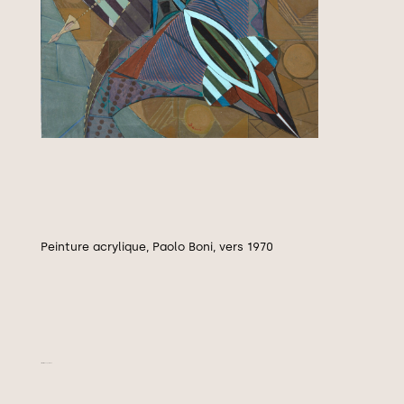
Peinture acrylique, Paolo Boni, vers 1970
Simultanée, vers 1970